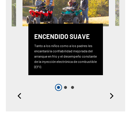
ENCENDIDO SUAVE
Tanto a los niños como a los padres les
encantará la confiabilidad mejorada del
arranque en frío y el desempeño constante
de la inyección electrónica de combustible
(EFI).