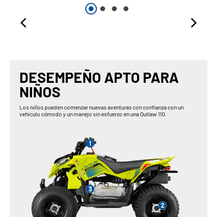
DESEMPEÑO APTO PARA
NIÑOS
Los niños pueden comenzar nuevas aventuras con confianza con un
vehículo cómodo y un manejo sin esfuerzo en una Outlaw 110.