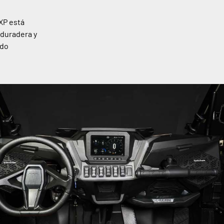
XP está
 duradera y
ndo