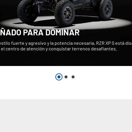
EÑADO PARA DOMINAR
stilo fuerte y agresivo y la potencia necesaria, RZR XP S está d
 el centro de atención y conquistar terrenos desafiantes.