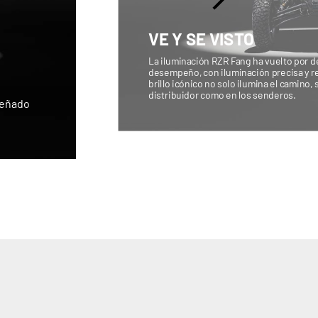
VE Y SE VISTO
La iluminación RZR Fang ha vuelto por d
desempeño, con iluminación precisa y re
brillo icónico no solo ilumina el camino, 
distribuidor como en los senderos.
iseñado