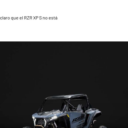
claro que el RZR XP S no está