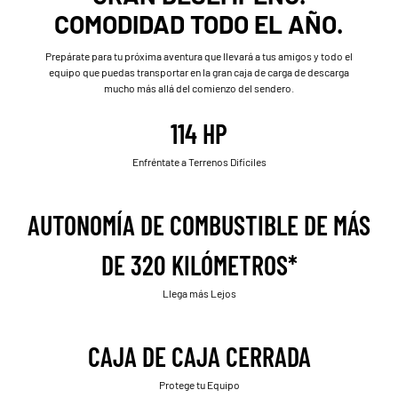
COMODIDAD TODO EL AÑO.
Prepárate para tu próxima aventura que llevará a tus amigos y todo el
equipo que puedas transportar en la gran caja de carga de descarga
mucho más allá del comienzo del sendero.
114 HP
Enfréntate a Terrenos Difíciles
AUTONOMÍA DE COMBUSTIBLE DE MÁS
DE 320 KILÓMETROS*
Llega más Lejos
CAJA DE CAJA CERRADA
Protege tu Equipo