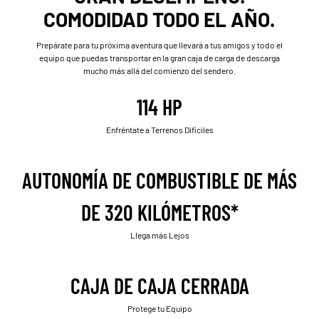
COMODIDAD TODO EL AÑO.
Prepárate para tu próxima aventura que llevará a tus amigos y todo el
equipo que puedas transportar en la gran caja de carga de descarga
mucho más allá del comienzo del sendero.
114 HP
Enfréntate a Terrenos Difíciles
AUTONOMÍA DE COMBUSTIBLE DE MÁS
DE 320 KILÓMETROS*
Llega más Lejos
CAJA DE CAJA CERRADA
Protege tu Equipo