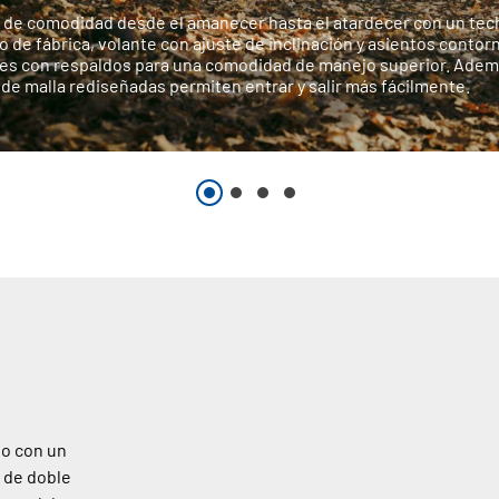
a de comodidad desde el amanecer hasta el atardecer con un tec
o de fábrica, volante con ajuste de inclinación y asientos conto
les con respaldos para una comodidad de manejo superior. Ademá
de malla rediseñadas permiten entrar y salir más fácilmente.
eo con un
r de doble