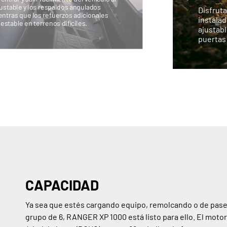
ajustable y los respaldos angulados
Disfrut
ntras que los refuerzos adicionales
instalad
stable en terrenos difíciles.
ajustab
puertas 
CAPACIDAD
Ya sea que estés cargando equipo, remolcando o de pas
grupo de 6, RANGER XP 1000 está listo para ello. El moto