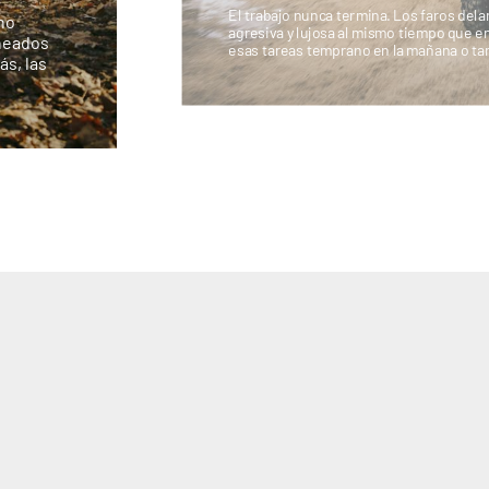
El trabajo nunca termina. Los faros del
ho
agresiva y lujosa al mismo tiempo que e
rneados
esas tareas temprano en la mañana o tar
s, las